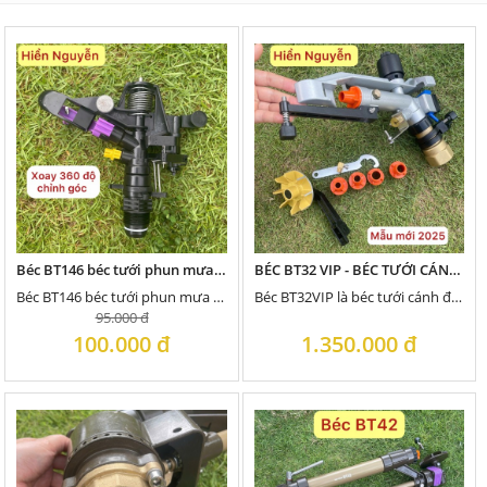
Béc BT146 béc tưới phun mưa gắn ống 27 bán kính phun từ 10-14m 1 bên xoay tròn 360 độ hoặc chỉnh góc
BÉC BT32 VIP - BÉC TƯỚI CÁNH ĐẬP VÀ QUAY BÁNH RĂNG MINI BÁN KÍNH 20 -25 MÉT 1 BÊN
Béc BT146 béc tưới phun mưa gắn ống 27
Béc BT32VIP là béc tưới cánh đập và quay bánh răng mini, nhỏ gọn chạy được bơm công suất nhỏ...
95.000 đ
100.000 đ
1.350.000 đ