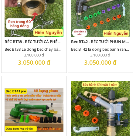
BÉC BT38 - BÉC TƯỚI CÀ PHÊ 2024, ĐƯỢC NÂNG CẤP CẢI TIẾN TỪ ROCKET 38 RUỘT ĐỒNG
Béc BT42 - BÉC TƯỚI PHUN MƯA CÓ 3 TIA , XẺ TIA 2 CẤP ĐỘ, TƯỚI NƯỚC CÓ CẶN ,KHÁNG GIÓ TỐT
Béc BT38 Là dòng béc chạy bằng bánh răng, xẻ tia bằng đinh móc được cải tiến từ ROCKET38 ruột...
Béc BT42 là dòng béc bánh răng nên quay êm, tưới đều hơn với 3 tia nước, được cải tiến...
3.100.000 đ
3.100.000 đ
3.050.000 đ
3.050.000 đ