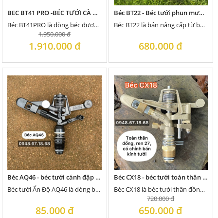
BEC BT41 PRO -BÉC TƯỚI CÀ PHÊ 2024 , BÁN KÍNH PHUN TỐI ĐA 41 MÉT 1 BÊN
Béc BT22 - Béc tưới phun mưa bán kính 18m
Béc BT41PRO là dòng béc được cải tiến thêm họng phun phụ phía trên, có tổng cộng 4 tia nước...
Béc BT22 là bản nâng cấp từ béc AX22, có 2 họng phun: 1 họng phun chính và 1 họng...
1.950.000 đ
1.910.000 đ
680.000 đ
Béc AQ46 - béc tưới cánh đập gắn ống 27 ren ngoài, bán kính tưới 12m
Béc CX18 - béc tưới toàn thân bằng đồng gắn ống 27 bơm 750w (1HP)
Béc tưới Ấn Độ AQ46 là dòng béc bướm gắn vào ống phi 27, có bán kính tưới tối đa...
Béc CX18 là béc tưới thân đồng, ren 27, có thể điều chỉnh bán kính tưới và chỉnh góc xoay,...
720.000 đ
85.000 đ
650.000 đ