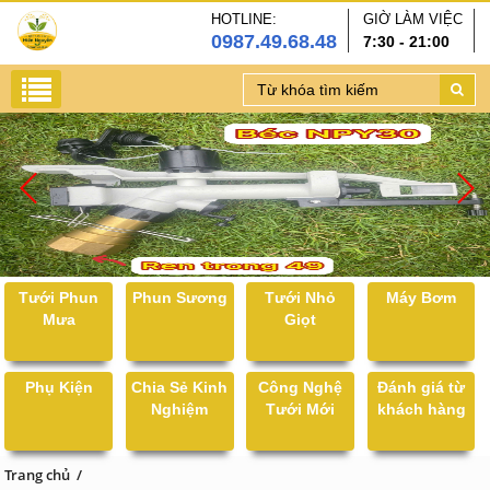
HOTLINE:
GIỜ LÀM VIỆC
0987.49.68.48
7:30 - 21:00
Tưới Phun
Phun Sương
Tưới Nhỏ
Máy Bơm
Mưa
Giọt
Phụ Kiện
Chia Sẻ Kinh
Công Nghệ
Đánh giá từ
Nghiệm
Tưới Mới
khách hàng
Trang chủ
/