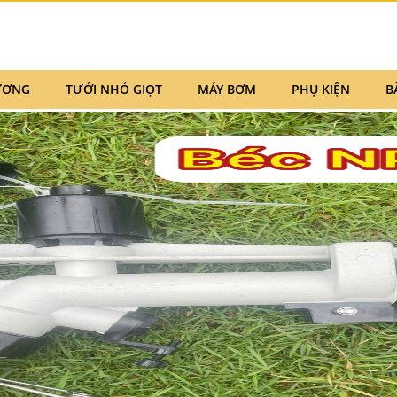
ƯƠNG
TƯỚI NHỎ GIỌT
MÁY BƠM
PHỤ KIỆN
B