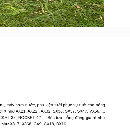
n , máy bơm nước, phụ kiện tưới phục vụ tưới cho nông
ới X như AX21, AX22 , AX32, SX36, SX37, SX47, VX56, ...
CKET 38, ROCKET 42.. - Béc tưới bằng đồng giá rẻ như
27 như X817, X868, CX9, CX18, BX16