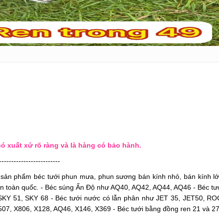
ó xuất xứ rõ ràng và là hàng có bảo hành.
-------------------------
c sản phẩm béc tưới phun mưa, phun sương bán kính nhỏ, bán kính lớ
 trên toàn quốc. - Béc súng Ấn Độ như AQ40, AQ42, AQ44, AQ46 - Béc tư
 SKY 51, SKY 68 - Béc tưới nước có lẫn phân như JET 35, JET50, RO
507, X806, X128, AQ46, X146, X369 - Béc tưới bằng đồng ren 21 và 