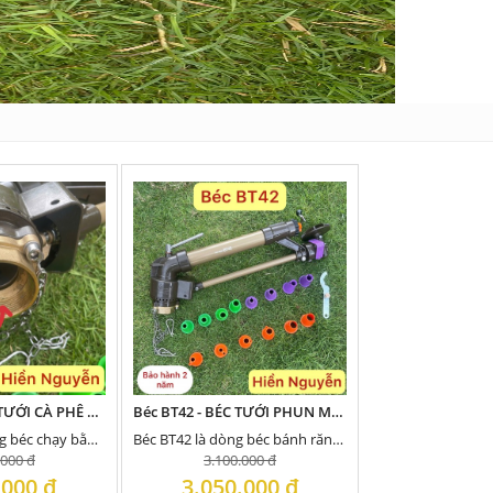
BÉC BT38 - BÉC TƯỚI CÀ PHÊ 2024, ĐƯỢC NÂNG CẤP CẢI TIẾN TỪ ROCKET 38 RUỘT ĐỒNG
Béc BT42 - BÉC TƯỚI PHUN MƯA CÓ 3 TIA , XẺ TIA 2 CẤP ĐỘ, TƯỚI NƯỚC CÓ CẶN ,KHÁNG GIÓ TỐT
Béc BT38 Là dòng béc chạy bằng bánh răng, xẻ tia bằng đinh móc được cải tiến từ ROCKET38 ruột...
Béc BT42 là dòng béc bánh răng nên quay êm, tưới đều hơn với 3 tia nước, được cải tiến...
.000 đ
3.100.000 đ
.000 đ
3.050.000 đ