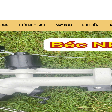
ƯƠNG
TƯỚI NHỎ GIỌT
MÁY BƠM
PHỤ KIỆN
B