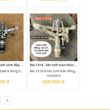
Béc AQ46 - béc tưới cánh đập gắn ống 27 ren ngoài, bán kính tưới 12m
Béc CX18 - béc tưới toàn thân bằng đồng gắn ống 27 bơm 750w (1HP)
Béc tưới Ấn Độ AQ46 là dòng béc bướm gắn vào ống phi 27, có bán kính tưới tối đa...
Béc CX18 là béc tưới thân đồng, ren 27, có thể điều chỉnh bán kính tưới và chỉnh góc xoay,...
720.000 đ
00 đ
650.000 đ
»