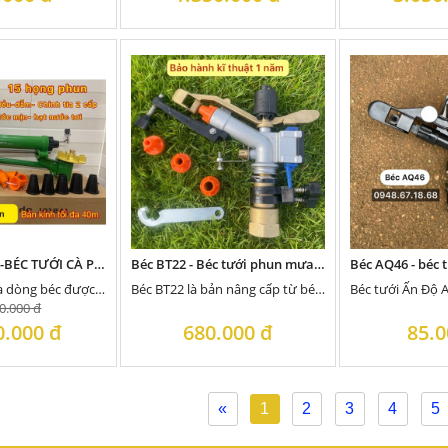
BEC BT41 PRO -BÉC TƯỚI CÀ PHÊ 2024 , BÁN KÍNH PHUN TỐI ĐA 41 MÉT 1 BÊN
Béc BT22 - Béc tưới phun mưa bán kính 18m
Béc BT41PRO là dòng béc được cải tiến thêm họng phun phụ phía trên, có tổng cộng 4 tia nước...
Béc BT22 là bản nâng cấp từ béc AX22, có 2 họng phun: 1 họng phun chính và 1 họng...
0.000 đ
0.000 đ
680.000 đ
85.0
«
1
2
3
4
5