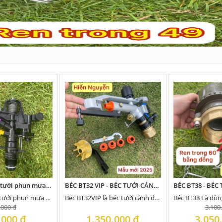
Béc BT146 béc tưới phun mưa gắn ống 27 bán kính phun từ 10-14m 1 bên xoay tròn 360 độ hoặc chỉnh góc
BÉC BT32 VIP - BÉC TƯỚI CÁNH ĐẬP VÀ QUAY BÁNH RĂNG MINI BÁN KÍNH 20 -25 MÉT 1 BÊN
Béc BT146 béc tưới phun mưa gắn ống 27
Béc BT32VIP là béc tưới cánh đập và quay bánh răng mini, nhỏ gọn chạy được bơm công suất nhỏ...
.000 đ
3.100
.000 đ
1.350.000 đ
3.050